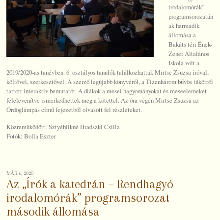
irodalomórák”
programsorozatán
ak harmadik
állomása a
Bakáts téri Ének-
Zenei Általános
Iskola volt a
2019/2020-as tanévben. 6. osztályos tanulók találkozhattak Mirtse Zsuzsa íróval,
költővel, szerkesztővel. A szerző legújabb könyvéről, a Tizenhárom bűvös tükörről
tartott interaktív bemutatót. A diákok a mesei hagyományokat és meseelemeket
felelevenítve ismerkedhettek meg a kötettel. Az óra végén Mirtse Zsuzsa az
Ördöglámpás című fejezetből olvasott fel részleteket.
Közreműködött: Sztyéhlikné Hradszki Csilla
Fotók: Bolla Eszter
MÁR 6, 2020
Az „Írók a katedrán – Rendhagyó
irodalomórák” programsorozat
második állomása