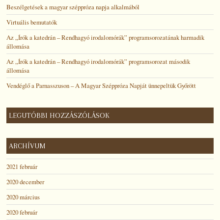
Beszélgetések a magyar széppróza napja alkalmából
Virtuális bemutatók
Az „Írók a katedrán – Rendhagyó irodalomórák” programsorozatának harmadik
állomása
Az „Írók a katedrán – Rendhagyó irodalomórák” programsorozat második
állomása
Vendéglő a Parnasszuson – A Magyar Széppróza Napját ünnepeltük Győrött
LEGUTÓBBI HOZZÁSZÓLÁSOK
ARCHÍVUM
2021 február
2020 december
2020 március
2020 február