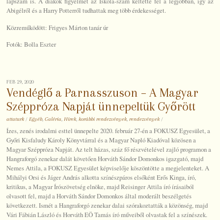
lapszám is. A diákok figyelmét az Iskola-szám keltette fel a legjobban, így az
Abigélről és a Harry Potterről tudhattak meg több érdekességet.
Közreműködött: Frigyes Márton tanár úr
Fotók: Bolla Eszter
FEB 29, 2020
Vendéglő a Parnasszuson – A Magyar
Széppróza Napját ünnepeltük Győrött
attaturk
/
Egyéb
,
Galéria
,
Hírek
,
korábbi rendezvények
,
rendezvények
/
Ízes, zenés irodalmi esttel ünnepelte 2020. február 27-én a FOKUSZ Egyesület, a
Győri Kisfaludy Károly Könyvtárral és a Magyar Napló Kiadóval közösen a
Magyar Széppróza Napját. Az telt házas, száz fő részvételével zajló programon a
Hangraforgó zenekar dalát követően Horváth Sándor Domonkos igazgató, majd
Nemes Attila, a FOKUSZ Egyesület képviselője köszöntötte a megjelenteket. A
Mihályi Orsi és Jáger András alkotta színészpáros elsőként Erős Kinga, író,
kritikus, a Magyar Írószövetség elnöke, majd Reisinger Attila író írásaiból
olvasott fel, majd a Horváth Sándor Domonkos által moderált beszélgetés
következett. Ismét a Hangraforgó zenekar dalai szórakoztatták a közönség, majd
Vári Fábián László és Horváth EÖ Tamás író műveiből olvastak fel a színészek.