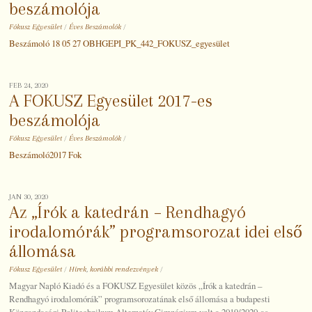
beszámolója
Fókusz Egyesület
/
Éves Beszámolók
/
Beszámoló 18 05 27 OBHGEPI_PK_442_FOKUSZ_egyesület
FEB 24, 2020
A FOKUSZ Egyesület 2017-es
beszámolója
Fókusz Egyesület
/
Éves Beszámolók
/
Beszámoló2017 Fok
JAN 30, 2020
Az „Írók a katedrán – Rendhagyó
irodalomórák” programsorozat idei első
állomása
Fókusz Egyesület
/
Hírek
,
korábbi rendezvények
/
Magyar Napló Kiadó és a FOKUSZ Egyesület közös „Írók a katedrán –
Rendhagyó irodalomórák” programsorozatának első állomása a budapesti
Közgazdasági Politechnikum Alternatív Gimnázium volt a 2019/2020-as