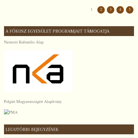
1
2
3
4
5
A FÓKUSZ EGYESÜLET PROGRAMJAIT TÁMOGATJA
Nemzeti Kulturális Alap
Polgári Magyarországért Alapítvány
LEGUTÓBBI BEJEGYZÉSEK