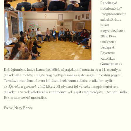
Rendhagyó
irodalomórák”
programsorozatá
nak első része
került
megrendezésre a
2018/19-es
tanévben a
Budapesti
Egyetemi
Katolikus
Gimnázium és
Kollégiumban. Iancu Laura író, költő, néprajzkutató mutatta be a 11. osztályos
diákoknak a moldvai magyarság nyelvjárásának sajátosságait, irodalmi jegyeit.
Természetesen Iancu Laura költészetének bemutatására is alkalom nyílt:
az
Éjszaka a gyermek
című kötetéből olvasott fel verseket, megismertetve a
diákokat a versek keletkezési körülményeivel, saját inspirációjával. Az órát Bolla
Eszter szerkesztő moderálta.
Fotók: Nagy Bence