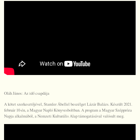
Oláh János: Az idő csapdája
A kötet szerkesztőjével, Stamler Ábellel beszélget Lázár Balázs. Készült 2021.
február 10-én, a Magyar Napló Könyvesboltban. A program a Magyar Széppróza
Napja alkalmából, a Nemzeti Kulturális Alap támogatásával valósult meg.