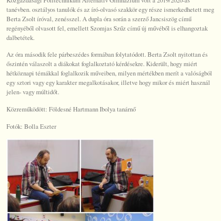
tanévben. osztályos tanulók és az író-olvasó szakkör egy része ismerkedhetett meg
Berta Zsolt íróval, zenésszel. A dupla óra során a szerző Jancsiszög című
regényéből olvasott fel, emellett Szomjas Szűz című új művéből is elhangoztak
dalbetétek.
Az óra második fele párbeszédes formában folytatódott. Berta Zsolt nyitottan és
őszintén válaszolt a diákokat foglalkoztató kérdésekre. Kiderült, hogy miért
hétköznapi témákkal foglalkozik műveiben, milyen mértékben merít a valóságból
egy sztori vagy egy karakter megalkotásakor, illetve hogy mikor és miért használ
jelen- vagy múltidőt.
Közreműködött: Földesné Hartmann Ibolya tanárnő
Fotók: Bolla Eszter