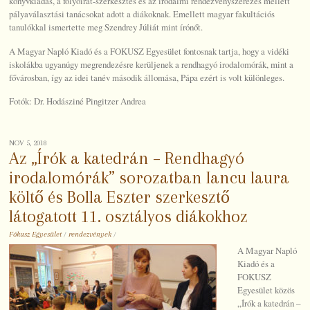
könyvkiadás, a folyóirat-szerkesztés és az irodalmi rendezvényszerezés mellett
pályaválasztási tanácsokat adott a diákoknak. Emellett magyar fakultációs
tanulókkal ismertette meg Szendrey Júliát mint írónőt.
A Magyar Napló Kiadó és a FOKUSZ Egyesület fontosnak tartja, hogy a vidéki
iskolákba ugyanúgy megrendezésre kerüljenek a rendhagyó irodalomórák, mint a
fővárosban, így az idei tanév második állomása, Pápa ezért is volt különleges.
Fotók: Dr. Hodásziné Pingitzer Andrea
NOV 5, 2018
Az „Írók a katedrán – Rendhagyó
irodalomórák” sorozatban Iancu laura
költő és Bolla Eszter szerkesztő
látogatott 11. osztályos diákokhoz
Fókusz Egyesület
/
rendezvények
/
A Magyar Napló
Kiadó és a
FOKUSZ
Egyesület közös
„Írók a katedrán –