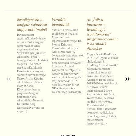
Beszélgetések a
Virtuális
Az „Írók a
Az „Írók
magyar széppróza
bemutatók
katedrán –
katedrá
napja alkalmából
Rendhagyó
Rendha
Virtuális bemutatóink
egyikében az Irodalmi
irodalomórák”
irodalo
Partnereinkkel
Magazin Csoóri
együttműködve örömmel
programsorozatána
program
lapszámáról beszélget Dr.
vettünk részt a magyar
k harmadik
második
Molnár Krisztina
széppróza napjának
főmunkatárssal Nemes
állomása
megünneplésében.
Magyar Napl
Attila szerkesztő. A
Szeretettel ajánljuk az ez
FOKUSZ Eg
Magyar Napló Kiadó és a
beszélgetés megtekinthető:
alkalomból készült
„Írók a kate
FOKUSZ Egyesület közös
ITT Másik virtuális
beszélgetéseket. Irodalmi
Rendhagyó 
„Írók a katedrán –
bemutatónkon Berta Zsolt:
Magazin – Az ember
programsor
Rendhagyó irodalomórák”
Szomjas szűz című
tragédiája Dr. Molnár
második áll
programsorozatának
könyvéről beszélgetett a
Krisztinával, a magazin
Kodály Zol
harmadik állomása a
«
szerzővel Bíró Gergely
»
szerkesztőjével beszélget
Kórusiskola
Bakáts téri Ének-Zenei
szerkesztő. A beszélgetés
Nemes Attila. Készült
2019/2020-a
Általános Iskola volt a
megtekinthető: ITT A
2021. február 10-én, a
osztályos t
2019/2020-as tanévben. 6.
virtuális rendezvény az
Magyar Napló
ismerkedhet
osztályos tanulók
NKA támogatásával
Könyvesboltban. A
Irodalmi Ma
találkozhattak Mirtse
valósult meg. Köszönjük!
program a Magyar
Molnár Kris
Zsuzsa íróval, költővel,
Széppróza Napja
főmunkatárs
szerkesztővel. A szerző
alkalmából, a Nemzeti
átfogó képe
legújabb könyvéről, a
Kulturális Alap
lapszám létr
Tizenhárom bűvös
támogatásával valósult
szerkesztős
tükörről tartott interaktív
meg.(…)
munkakörökr
bemutatót. A diákok a
Dr. Molnár 
mesei hagyományokat és
meseelemeket
felelevenítve(…)