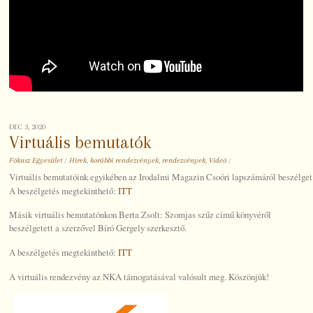
DEC 3, 2020
Virtuális bemutatók
Fókusz Egyesület
/
Hírek
,
korábbi rendezvények
,
rendezvények
,
Videó
/
Virtuális bemutatóink egyikében az Irodalmi Magazin Csoóri lapszámáról beszélget
A beszélgetés megtekinthető:
ITT
Másik virtuális bemutatónkon Berta Zsolt: Szomjas szűz című könyvéről
beszélgetett a szerzővel Bíró Gergely szerkesztő.
A beszélgetés megtekinthető:
ITT
A virtuális rendezvény az NKA támogatásával valósult meg. Köszönjük!