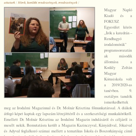
attaturk
/
Hírek
,
korábbi rendezvények
,
rendezvények
/
Magyar Napló
Kiadó és a
FOKUSZ
Egyesület közös
„Írók a katedrán –
Rendhagyó
irodalomórák”
programsorozatán
ak második
állomása a
Kodály Zoltán
Magyar
Kórusiskola volt
a 2019/2020-as
tanévben. 9.
osztályos tanulók
ismerkedhettek
meg az Irodalmi Magazinnal és Dr. Molnár Krisztina főmunkatárssal. A diákok
átfogó képet kaptak egy lapszám létrejöttéről és a szerkesztőségi munkakörökről.
Emellett Dr. Molnár Krisztina az Irodalmi Magazin indulásáról és céljáról is
mesélt nekik. Bemutatásra került a Magazin Kazinczyval, Kányádival, Jókaival
és Adyval foglalkozó számai mellett a tematikus Iskola és Boszorkányság című