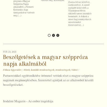
valósult meg. Köszönjük!
program a Magyar
Molnár Kris
Zsuzsa íróval, költővel,
Széppróza Napja
főmunkatárs
szerkesztővel. A szerző
alkalmából, a Nemzeti
átfogó képe
legújabb könyvéről, a
Kulturális Alap
lapszám létr
Tizenhárom bűvös
támogatásával valósult
szerkesztős
tükörről tartott interaktív
meg.(…)
munkakörökr
bemutatót. A diákok a
Dr. Molnár 
mesei hagyományokat és
meseelemeket
felelevenítve(…)
FEB 23, 2021
Beszélgetések a magyar széppróza
napja alkalmából
Fókusz Egyesület
/
Hírek
,
korábbi rendezvények
,
rendezvények
,
Videó
/
Partnereinkkel együttműködve örömmel vettünk részt a magyar széppróza
napjának megünneplésében. Szeretettel ajánljuk az ez alkalomból készült
beszélgetéseket.
Irodalmi Magazin – Az ember tragédiája