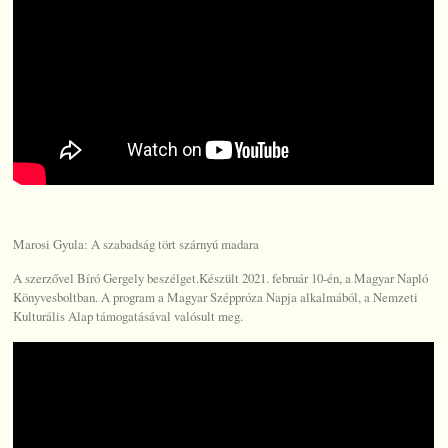
Marosi Gyula: A szabadság tört szárnyú madara
A szerzővel Bíró Gergely beszélget.Készült 2021. február 10-én, a Magyar Napló
Könyvesboltban. A program a Magyar Széppróza Napja alkalmából, a Nemzeti
Kulturális Alap támogatásával valósult meg.