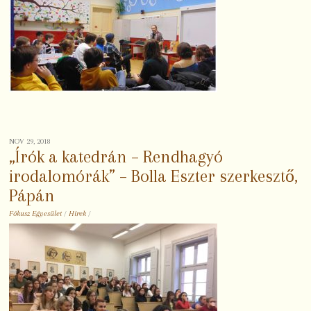
NOV 29, 2018
„Írók a katedrán – Rendhagyó
irodalomórák” – Bolla Eszter szerkesztő,
Pápán
Fókusz Egyesület
/
Hírek
/