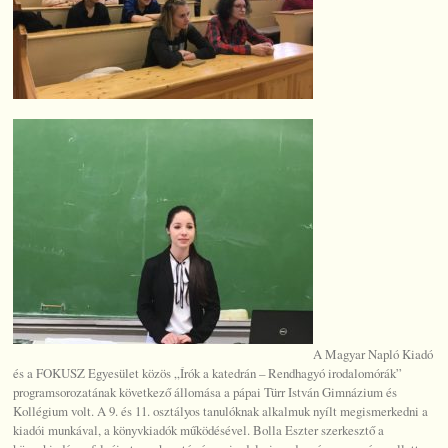
A Magyar Napló Kiadó
és a FOKUSZ Egyesület közös „Írók a katedrán – Rendhagyó irodalomórák”
programsorozatának következő állomása a pápai Türr István Gimnázium és
Kollégium volt. A 9. és 11. osztályos tanulóknak alkalmuk nyílt megismerkedni a
kiadói munkával, a könyvkiadók működésével. Bolla Eszter szerkesztő a