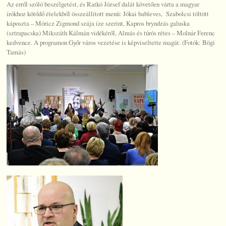
Az erről szóló beszélgetést, és Ratkó József dalát követően várta a magyar
írókhoz kötődő ételekből összeállított menü: Jókai bableves, Szabolcsi töltött
káposzta – Móricz Zigmond szája íze szerint, Kapros bryndzás galuska
(sztrapacska) Mikszáth Kálmán vidékéről, Almás és túrós rétes – Molnár Ferenc
kedvence. A programon Győr város vezetése is képviseltette magát. (Fotók: Bögi
Tamás)