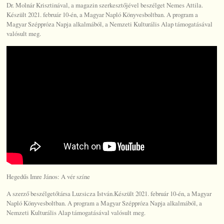
Dr. Molnár Krisztinával, a magazin szerkesztőjével beszélget Nemes Attila.
Készült 2021. február 10-én, a Magyar Napló Könyvesboltban. A program a
Magyar Széppróza Napja alkalmából, a Nemzeti Kulturális Alap támogatásával
valósult meg.
Hegedűs Imre János: A vér színe
A szerző beszélgetőtársa Luzsicza István.Készült 2021. február 10-én, a Magyar
Napló Könyvesboltban. A program a Magyar Széppróza Napja alkalmából, a
Nemzeti Kulturális Alap támogatásával valósult meg.