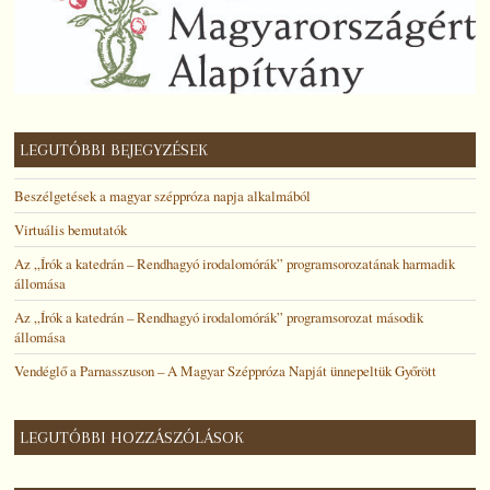
LEGUTÓBBI BEJEGYZÉSEK
Beszélgetések a magyar széppróza napja alkalmából
Virtuális bemutatók
Az „Írók a katedrán – Rendhagyó irodalomórák” programsorozatának harmadik
állomása
Az „Írók a katedrán – Rendhagyó irodalomórák” programsorozat második
állomása
Vendéglő a Parnasszuson – A Magyar Széppróza Napját ünnepeltük Győrött
LEGUTÓBBI HOZZÁSZÓLÁSOK