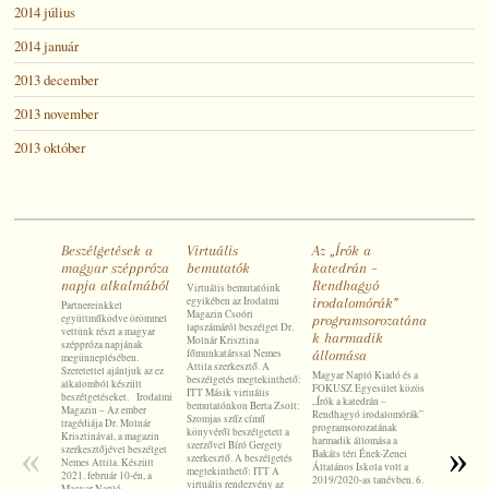
2014 július
2014 január
2013 december
2013 november
2013 október
Beszélgetések a
Virtuális
Az „Írók a
Az „Írók
magyar széppróza
bemutatók
katedrán –
katedrá
napja alkalmából
Rendhagyó
Rendha
Virtuális bemutatóink
egyikében az Irodalmi
irodalomórák”
irodalo
Partnereinkkel
Magazin Csoóri
együttműködve örömmel
programsorozatána
program
lapszámáról beszélget Dr.
vettünk részt a magyar
k harmadik
második
Molnár Krisztina
széppróza napjának
főmunkatárssal Nemes
állomása
megünneplésében.
Magyar Napl
Attila szerkesztő. A
Szeretettel ajánljuk az ez
FOKUSZ Eg
Magyar Napló Kiadó és a
beszélgetés megtekinthető:
alkalomból készült
„Írók a kate
FOKUSZ Egyesület közös
ITT Másik virtuális
beszélgetéseket. Irodalmi
Rendhagyó 
„Írók a katedrán –
bemutatónkon Berta Zsolt:
Magazin – Az ember
programsor
Rendhagyó irodalomórák”
Szomjas szűz című
tragédiája Dr. Molnár
második áll
programsorozatának
könyvéről beszélgetett a
Krisztinával, a magazin
Kodály Zol
harmadik állomása a
«
szerzővel Bíró Gergely
»
szerkesztőjével beszélget
Kórusiskola
Bakáts téri Ének-Zenei
szerkesztő. A beszélgetés
Nemes Attila. Készült
2019/2020-a
Általános Iskola volt a
megtekinthető: ITT A
2021. február 10-én, a
osztályos t
2019/2020-as tanévben. 6.
virtuális rendezvény az
Magyar Napló
ismerkedhet