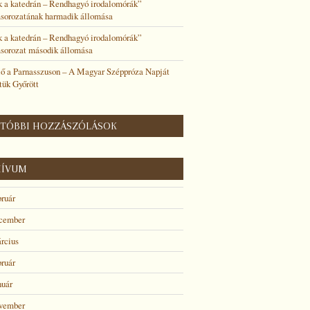
k a katedrán – Rendhagyó irodalomórák”
sorozatának harmadik állomása
k a katedrán – Rendhagyó irodalomórák”
sorozat második állomása
ő a Parnasszuson – A Magyar Széppróza Napját
tük Győrött
TÓBBI HOZZÁSZÓLÁSOK
HÍVUM
bruár
ecember
rcius
bruár
nuár
ovember