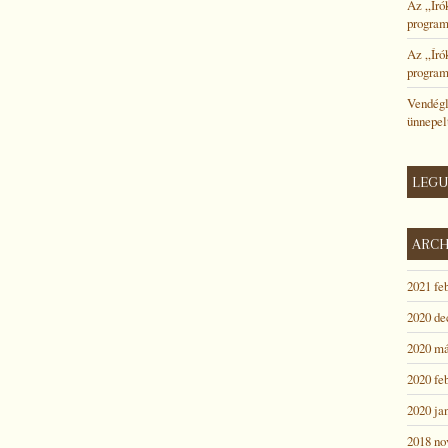
Az „Író
program
Az „Író
program
Vendégl
ünnepel
LEGU
ARC
2021 fe
2020 d
2020 má
2020 fe
2020 ja
2018 n