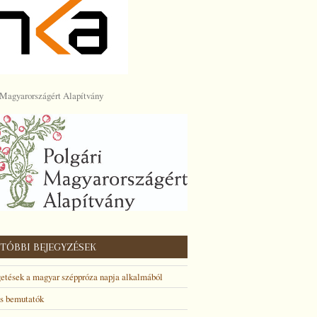
 Magyarországért Alapítvány
TÓBBI BEJEGYZÉSEK
etések a magyar széppróza napja alkalmából
is bemutatók