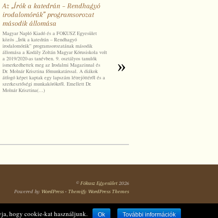
Az „Írók a katedrán – Rendhagyó
Vendéglő a Parnasszuson – A
irodalomórák” programsorozat
Magyar Széppróza Napját
második állomása
ünnepeltük Győrött
Magyar Napló Kiadó és a FOKUSZ Egyesület
Ízes, zenés irodalmi esttel ünnepelte 2020. február
közös „Írók a katedrán – Rendhagyó
27-én a FOKUSZ Egyesület, a Győri Kisfaludy
irodalomórák” programsorozatának második
Károly Könyvtárral és a Magyar Napló Kiadóval
állomása a Kodály Zoltán Magyar Kórusiskola volt
közösen a Magyar Széppróza Napját. Az telt
a 2019/2020-as tanévben. 9. osztályos tanulók
házas, száz fő részvételével zajló programon a
»
ismerkedhettek meg az Irodalmi Magazinnal és
Hangraforgó zenekar dalát követően Horváth
Dr. Molnár Krisztina főmunkatárssal. A diákok
Sándor Domonkos igazgató, majd Nemes Attila, a
átfogó képet kaptak egy lapszám létrejöttéről és a
FOKUSZ Egyesület képviselője köszöntötte a
szerkesztőségi munkakörökről. Emellett Dr.
megjelenteket. A Mihályi(…)
Molnár Krisztina(…)
©
Fókusz Egyesület
2026
Powered by
WordPress
•
Themify WordPress Themes
ja, hogy cookie-kat használjunk.
Ok
További információk