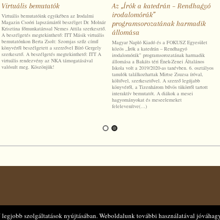
Virtuális bemutatók
Az „Írók a katedrán – Rendhagyó
irodalomórák”
Virtuális bemutatóink egyikében az Irodalmi
Magazin Csoóri lapszámáról beszélget Dr. Molnár
programsorozatának harmadik
Krisztina főmunkatárssal Nemes Attila szerkesztő.
állomása
A beszélgetés megtekinthető: ITT Másik virtuális
bemutatónkon Berta Zsolt: Szomjas szűz című
Magyar Napló Kiadó és a FOKUSZ Egyesület
könyvéről beszélgetett a szerzővel Bíró Gergely
közös „Írók a katedrán – Rendhagyó
szerkesztő. A beszélgetés megtekinthető: ITT A
irodalomórák” programsorozatának harmadik
virtuális rendezvény az NKA támogatásával
állomása a Bakáts téri Ének-Zenei Általános
valósult meg. Köszönjük!
Iskola volt a 2019/2020-as tanévben. 6. osztályos
tanulók találkozhattak Mirtse Zsuzsa íróval,
költővel, szerkesztővel. A szerző legújabb
könyvéről, a Tizenhárom bűvös tükörről tartott
interaktív bemutatót. A diákok a mesei
hagyományokat és meseelemeket
felelevenítve(…)
 legjobb szolgáltatások nyújtásában. Weboldalunk további használatával jóváhagy