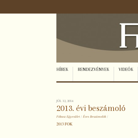
HÍREK
RENDEZVÉNYEK
VIDEÓK
JÚL 12, 2014
2013. évi beszámoló
Fókusz Egyesület
/
Éves Beszámolók
/
2013 FOK