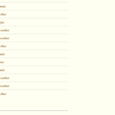
bruár
tóber
jus
ecember
ovember
tóber
nuár
ius
nuár
ecember
ovember
tóber