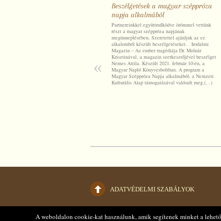
Beszélgetések a magyar széppróza
napja alkalmából
Partnereinkkel együttműködve örömmel vettünk
részt a magyar széppróza napjának
megünneplésében. Szeretettel ajánljuk az ez
alkalomból készült beszélgetéseket. Irodalmi
Magazin – Az ember tragédiája Dr. Molnár
Krisztinával, a magazin szerkesztőjével beszélget
«
Nemes Attila. Készült 2021. február 10-én, a
Magyar Napló Könyvesboltban. A program a
Magyar Széppróza Napja alkalmából, a Nemzeti
Kulturális Alap támogatásával valósult meg.(…)
ADATVÉDELMI SZABÁLYOK
A weboldalon cookie-kat használunk, amik segítenek minket a lehető