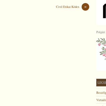
»
Civil Etikai Kódex
Polgári
LEGU
Beszélg
Virtuál